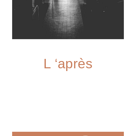
L ‘après