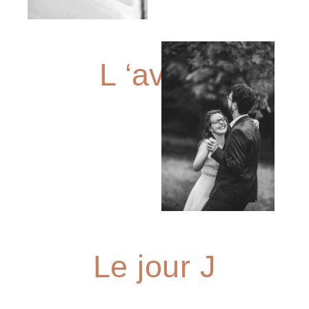
L ‘avant
Le jour J